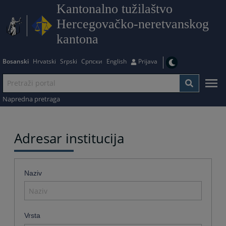
Kantonalno tužilaštvo
Hercegovačko-neretvanskog
kantona
Bosanski
Hrvatski
Srpski
Српски
English
Prijava
Napredna pretraga
Adresar institucija
Naziv
Vrsta