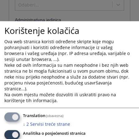
Odaberi...
Administrativna jedinica
Korištenje kolačića
Odaberi...
Ova web stranica koristi određene skripte koje mogu
pohranjivati i koristiti određene informacije iz vašeg
browsera i vašeg uređaja (npr. IP adresa uređaja, varijable o
sesiji unutar browsera, ...).
Naziv
Neke od ovih informacija su nam neophodne i bez njih web
Kantonalno tužiteljstvo Hercegovačko-neretvanskog kantona
stranica ne bi mogla fukcionisati u svom punom obimu, dok
neke nisu prijeko neophodne a služe za dodatne stvari (npr.
Naziv
Kantonalno tužiteljstvo Hercegovačko-neretvanskog
procjenu nivoa posjećenosti, budućeg usavršavanja
institucije:
kantona
stranice...).
Adresa:
Ante Starčevića 22, 88 000 Mostar
Na ovom mjestu možete dozvoliti ili uskratiti pravo na
Telefon:
036 326 747
korištenje tih informacija.
Telefaks:
036 327 842
Adresa elektronske pošte:
kztmo@tel.net.ba
Translation
(obavezna)
Web stranica:
https://kt-mostar.pravosudje.ba
↓
2
Servisi treće strane
Radno vrijeme:
07:30-15:30
Analitika o posjećenosti stranica
Druga kontakt osoba:
Amra Bojičić