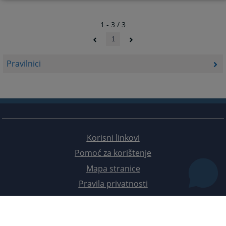
1 - 3 / 3
1
Pravilnici
Korisni linkovi
Pomoć za korištenje
Mapa stranice
Pravila privatnosti