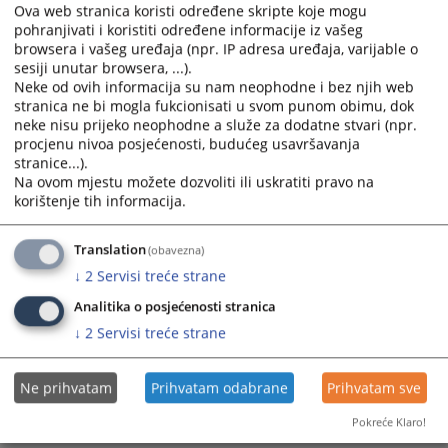
the
the
Ova web stranica koristi određene skripte koje mogu
calendar
calendar
pohranjivati i koristiti određene informacije iz vašeg
ETIČKI KODEKS I SMJERNICE ZA POSTUPANJE UPOSLENIKA U
and
and
browsera i vašeg uređaja (npr. IP adresa uređaja, varijable o
ŽUPANIJSKOM/KANTONALNOM TUŽITELJSTVU HNŽ/K
select
select
sesiji unutar browsera, ...).
MOSTAR
Neke od ovih informacija su nam neophodne i bez njih web
a
a
24.01.2022.
stranica ne bi mogla fukcionisati u svom punom obimu, dok
date.
date.
neke nisu prijeko neophodne a služe za dodatne stvari (npr.
Press
Press
procjenu nivoa posjećenosti, budućeg usavršavanja
the
the
stranice...).
question
question
Na ovom mjestu možete dozvoliti ili uskratiti pravo na
mark
mark
korištenje tih informacija.
key
key
to
to
Translation
(obavezna)
get
get
↓
2
Servisi treće strane
the
the
Analitika o posjećenosti stranica
keyboard
keyboard
shortcuts
shortcuts
↓
2
Servisi treće strane
for
for
changing
changing
Ne prihvatam
Prihvatam odabrane
Prihvatam sve
dates.
dates.
Pokreće Klaro!