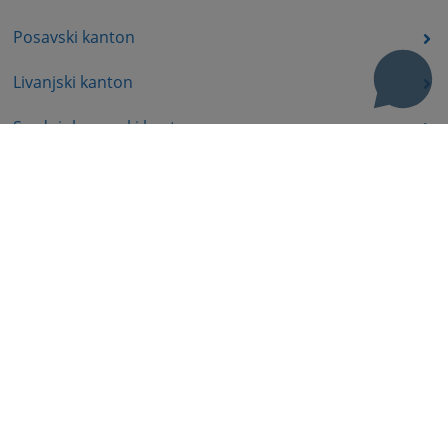
Posavski kanton
Livanjski kanton
Srednjobosanski kanton
Bosansko-podrinjski kanton
Prateći dokumenti
Korisni linkovi
Pomoć za korištenje
Mapa stranice
Pravila privatnosti