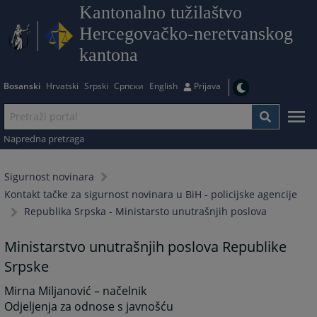
Kantonalno tužilaštvo
Hercegovačko-neretvanskog
kantona
Bosanski
Hrvatski
Srpski
Српски
English
Prijava
Napredna pretraga
Sigurnost novinara
Kontakt tačke za sigurnost novinara u BiH - policijske agencije
Republika Srpska - Ministarsto unutrašnjih poslova
Ministarstvo unutrašnjih poslova Republike
Srpske
Mirna Miljanović – načelnik
Odjeljenja za odnose s javnošću