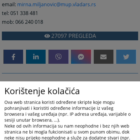
email:
mirna.miljanovic@mup.vladars.rs
tel: 051 338 481
mob: 066 240 018
27097
PREGLEDA
Korištenje kolačića
Ova web stranica koristi određene skripte koje mogu
pohranjivati i koristiti određene informacije iz vašeg
browsera i vašeg uređaja (npr. IP adresa uređaja, varijable o
sesiji unutar browsera, ...).
Neke od ovih informacija su nam neophodne i bez njih web
stranica ne bi mogla fukcionisati u svom punom obimu, dok
neke nisu prijeko neophodne a služe za dodatne stvari (npr.