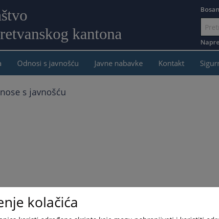
Bosan
aštvo
retvanskog kantona
Idi
na
Napre
sadržaj
a
Odnosi s javnošću
Javne nabavke
Kontakt
Sigur
nose s javnošću
enje kolačića