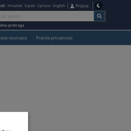
ski
Hrvatski
Srpski
Српски
English
Prijava
dna pretraga
nost novinara
Pravila privatnosti