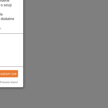
ređene
o sesiji
la
a dodatne
.
ijesti
hvatam sve
Pokreće Klaro!