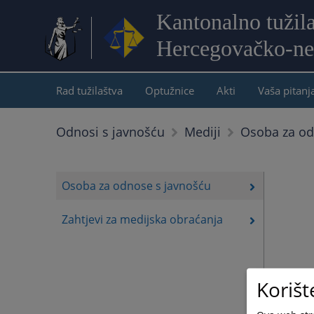
Kantonalno tužil
Hercegovačko-ne
Rad tužilaštva
Optužnice
Akti
Vaša pitanj
Osoba za od
Odnosi s javnošću
Mediji
Osoba za odnose s javnošću
Zahtjevi za medijska obraćanja
Korišt