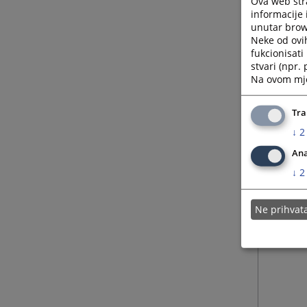
Ova web stra
informacije 
unutar brows
Neke od ovi
fukcionisat
stvari (npr.
Na ovom mjes
Tra
↓
2
Ana
↓
2
Ne prihva