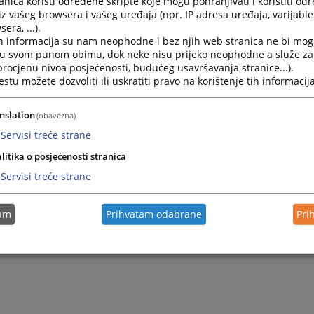
nica koristi određene skripte koje mogu pohranjivati i koristiti od
iz vašeg browsera i vašeg uređaja (npr. IP adresa uređaja, varijable 
era, ...).
h informacija su nam neophodne i bez njih web stranica ne bi mog
i u svom punom obimu, dok neke nisu prijeko neophodne a služe z
 procjenu nivoa posjećenosti, budućeg usavršavanja stranice...).
tu možete dozvoliti ili uskratiti pravo na korištenje tih informacija
nslation
(obavezna)
Servisi treće strane
Trenutno nema v
litika o posjećenosti stranica
Servisi treće strane
tam
Prihvatam odabrane
Pri