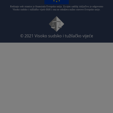
Redizajn web stranice je finansirala Evropska unija. Za njen sadržaj isključivo je odgovorno
Visoko sudsko i tužilačko vijeće BiH i ona ne odražava nužno stavove Evropske unije.
© 2021
Visoko sudsko i tužilačko vijeće