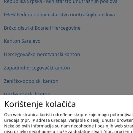
Republika Srpska - Ministarsto unutrašnjih poslova
FBiH/ Federalno ministarstvo unutrašnjih poslova
Brčko distrikt Bosne i Hercegovine
Kanton Sarajevo
Hercegovačko-neretvanski kanton
Zapadnohercegovački kanton
Zeničko-dobojski kanton
Unsko-sanski kanton
Korištenje kolačića
Tuzlanski kanton
Ova web stranica koristi određene skripte koje mogu pohranjivati
uređaja (npr. IP adresa uređaja, varijable o sesiji unutar browsera,
Posavski kanton
Neke od ovih informacija su nam neophodne i bez njih web stra
nisu prijeko neophodne a služe za dodatne stvari (npr. procjenu 