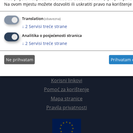
Livanjski kanton
Na ovom mjestu možete dozvoliti ili uskratiti pravo na korištenje 
Srednjobosanski kanton
Translation
(obavezna)
↓
2
Servisi treće strane
Bosansko-podrinjski kanton
Analitika o posjećenosti stranica
Prateći dokumenti
↓
2
Servisi treće strane
Ne prihvatam
Prihvatam
Korisni linkovi
Pomoć za korištenje
Mapa stranice
Pravila privatnosti