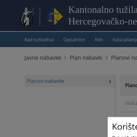
Kantonalno tužil
Hercegovačko-ne
Rad tužilaštva
Optužnice
Akti
Vaša pitanj
Planovi n
Javne nabavke
Plan nabavki
Planovi nabavke
Plan
25.02.
25.02.
Korišt
26.02.