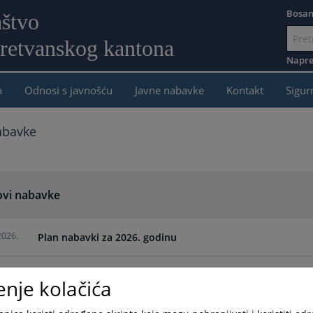
Bosan
aštvo
retvanskog kantona
Idi
na
Napre
sadržaj
a
Odnosi s javnošću
Javne nabavke
Kontakt
Sigur
abavke
ovi nabavke
2026.
Plan nabavki za 2026. godinu
2025.
Plan nabavki za 2025. godinu
enje kolačića
2024.
Plan nabavki za 2024. godinu