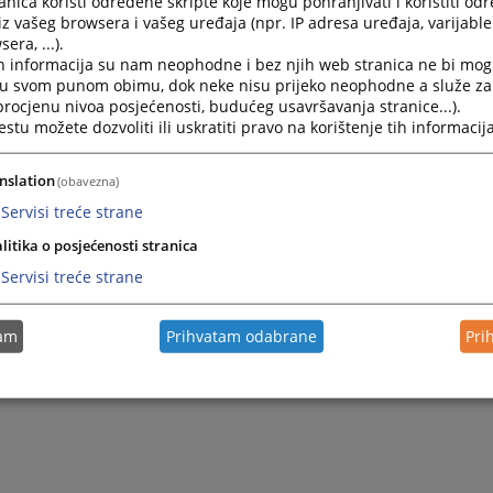
nica koristi određene skripte koje mogu pohranjivati i koristiti od
iz vašeg browsera i vašeg uređaja (npr. IP adresa uređaja, varijable 
era, ...).
2023.
Dopuna plana nabavki za 2023. godinu
h informacija su nam neophodne i bez njih web stranica ne bi mog
i u svom punom obimu, dok neke nisu prijeko neophodne a služe z
 procjenu nivoa posjećenosti, budućeg usavršavanja stranice...).
2023.
Plan nabavki za 2023. godinu
tu možete dozvoliti ili uskratiti pravo na korištenje tih informacija
nslation
(obavezna)
Servisi treće strane
litika o posjećenosti stranica
Servisi treće strane
tam
Prihvatam odabrane
Pri