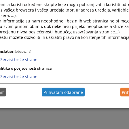
nica koristi određene skripte koje mogu pohranjivati i koristiti od
iz vašeg browsera i vašeg uređaja (npr. IP adresa uređaja, varijable 
era, ...).
h informacija su nam neophodne i bez njih web stranica ne bi mog
i u svom punom obimu, dok neke nisu prijeko neophodne a služe z
 procjenu nivoa posjećenosti, budućeg usavršavanja stranice...).
tu možete dozvoliti ili uskratiti pravo na korištenje tih informacija
nslation
(obavezna)
Servisi treće strane
litika o posjećenosti stranica
Servisi treće strane
tam
Prihvatam odabrane
Pri