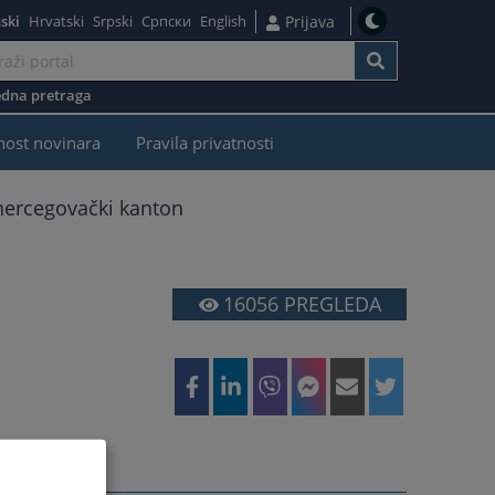
ski
Hrvatski
Srpski
Српски
English
Prijava
dna pretraga
nost novinara
Pravila privatnosti
ercegovački kanton
16056
PREGLEDA