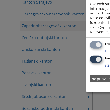
Kanton Sarajevo
Ova web stra
informacije 
unutar brows
Hercegovačko-neretvanski kanton
Neke od ovi
fukcionisat
Zapadnohercegovački kanton
stvari (npr.
Na ovom mjes
Zeničko-dobojski kanton
Tra
Unsko-sanski kanton
↓
2
Ana
Tuzlanski kanton
↓
2
Posavski kanton
Ne prihva
Livanjski kanton
Srednjobosanski kanton
Bosansko-podrinjski kanton