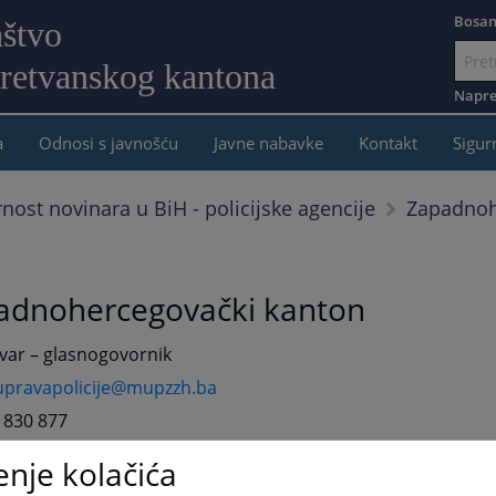
Bosan
aštvo
retvanskog kantona
Idi
na
Napre
sadržaj
a
Odnosi s javnošću
Javne nabavke
Kontakt
Sigur
Zapadnoh
rnost novinara u BiH - policijske agencije
adnohercegovački kanton
var – glasnogovornik
upravapolicije@mupzzh.ba
9 830 877
63 355 767
enje kolačića