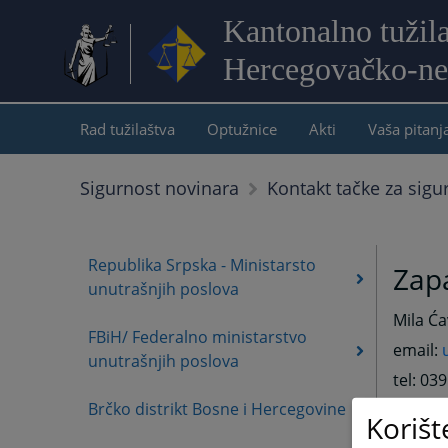
Kantonalno tužil
Hercegovačko-ne
Rad tužilaštva
Optužnice
Akti
Vaša pitanj
Sigurnost novinara
Kontakt tačke za sigu
Republika Srpska - Ministarsto
Zap
unutrašnjih poslova
Mila Ća
FBiH/ Federalno ministarstvo
email:
unutrašnjih poslova
tel: 03
Brčko distrikt Bosne i Hercegovine
mob: 0
Korišt