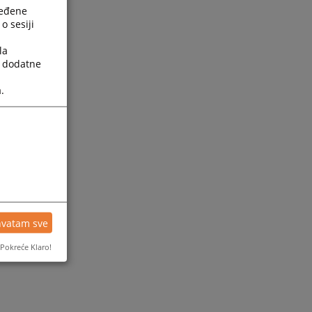
ređene
o sesiji
la
a dodatne
.
hvatam sve
Pokreće Klaro!