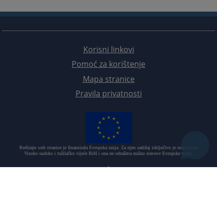
Korisni linkovi
Pomoć za korištenje
Mapa stranice
Pravila privatnosti
Redizajn web stranice je finansirala Evropska unija. Za njen sadržaj isključivo je odgovorno
Visoko sudsko i tužilačko vijeće BiH i ona ne odražava nužno stavove Evropske unije.
© 2021
Visoko sudsko i tužilačko vijeće