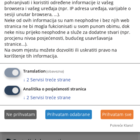
pohranjivati i koristiti određene informacije iz vašeg
te da Vam približimo pravosuđe koje se često doživaljava kao strana i
browsera i vašeg uređaja (npr. IP adresa uređaja, varijable o
udaljena institucija.
sesiji unutar browsera, ...).
Neke od ovih informacija su nam neophodne i bez njih web
Ovdje možete pratiti rad tužiteljstva.
stranica ne bi mogla fukcionisati u svom punom obimu, dok
Vaša mišljenja i sugestije bit će cijenjene prilikom donošenja odluka o
neke nisu prijeko neophodne a služe za dodatne stvari (npr.
budućem radu tužiteljstva, u cilju što efikasnijeg i profesionalnijeg
procjenu nivoa posjećenosti, budućeg usavršavanja
stranice...).
rada.
Na ovom mjestu možete dozvoliti ili uskratiti pravo na
Nadamo se da ćete zadovoljiti Vašu znatiželju i pronaći potrebne
korištenje tih informacija.
informacije, te dobiti potpuniju sliku o našem radu.
S poštovanjem,
Translation
(obavezna)
GLAVNI ŽUPANIJSKI TUŽITELJ
↓
2
Servisi treće strane
Zdenko Kovač
Analitika o posjećenosti stranica
↓
2
Servisi treće strane
4826
PREGLEDA
Ne prihvatam
Prihvatam odabrane
Prihvatam sve
Pokreće Klaro!