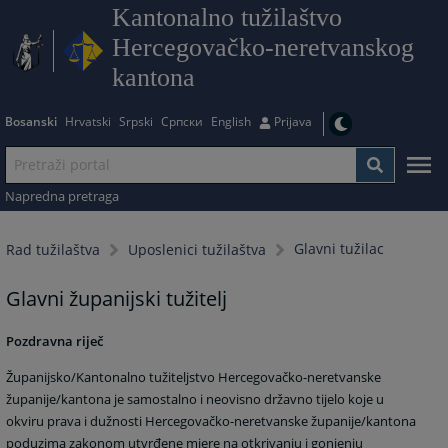
Kantonalno tužilaštvo
Hercegovačko-neretvanskog
kantona
Bosanski
Hrvatski
Srpski
Српски
English
Prijava
Napredna pretraga
Glavni tužilac
Rad tužilaštva
Uposlenici tužilaštva
Glavni županijski tužitelj
Pozdravna riječ
Županijsko/Kantonalno tužiteljstvo Hercegovačko-neretvanske
županije/kantona je samostalno i neovisno državno tijelo koje u
okviru prava i dužnosti Hercegovačko-neretvanske županije/kantona
poduzima zakonom utvrđene mjere na otkrivanju i gonjenju