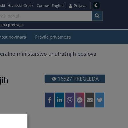
ski
Hrvatski
Srpski
Српски
English
Prijava
dna pretraga
nost novinara
Pravila privatnosti
eralno ministarstvo unutrašnjih poslova
jih
16527
PREGLEDA