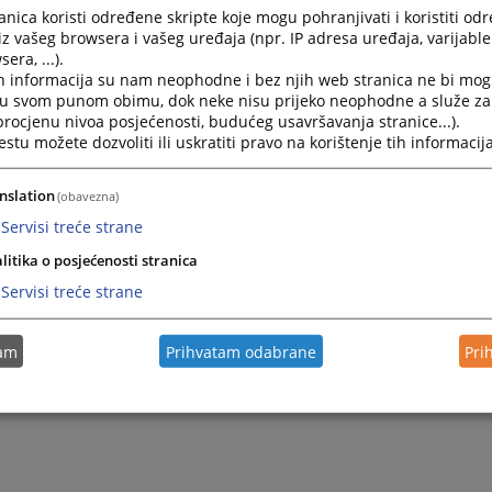
nica koristi određene skripte koje mogu pohranjivati i koristiti od
tapčić – istražitelj
iz vašeg browsera i vašeg uređaja (npr. IP adresa uređaja, varijable 
era, ...).
edis.mutapcic@fup.gov.ba
h informacija su nam neophodne i bez njih web stranica ne bi mog
61 210 573
i u svom punom obimu, dok neke nisu prijeko neophodne a služe z
 procjenu nivoa posjećenosti, budućeg usavršavanja stranice...).
--------------------------------------------
tu možete dozvoliti ili uskratiti pravo na korištenje tih informacija
na Ahmethodžić – Viši inspektor
elmedina.ahmethodzic@fup.gov.ba
nslation
(obavezna)
Servisi treće strane
61 256 269
litika o posjećenosti stranica
Servisi treće strane
tam
Prihvatam odabrane
Pri