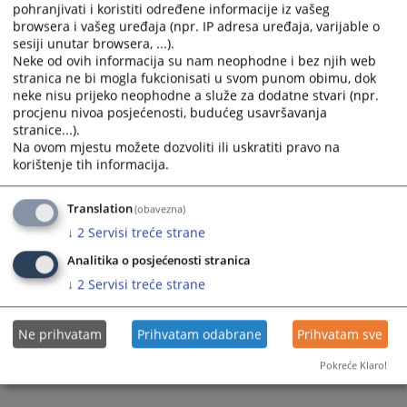
pohranjivati i koristiti određene informacije iz vašeg
browsera i vašeg uređaja (npr. IP adresa uređaja, varijable o
sesiji unutar browsera, ...).
Neke od ovih informacija su nam neophodne i bez njih web
stranica ne bi mogla fukcionisati u svom punom obimu, dok
neke nisu prijeko neophodne a služe za dodatne stvari (npr.
procjenu nivoa posjećenosti, budućeg usavršavanja
stranice...).
Na ovom mjestu možete dozvoliti ili uskratiti pravo na
korištenje tih informacija.
Translation
(obavezna)
↓
2
Servisi treće strane
Analitika o posjećenosti stranica
↓
2
Servisi treće strane
Ne prihvatam
Prihvatam odabrane
Prihvatam sve
Pokreće Klaro!