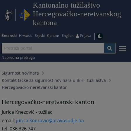
Kantonalno tužilaštvo
Hercegovačko-neretvanskog
kantona
Bosanski
Hrvatski
Srpski
Српски
English
Prijava
Napredna pretraga
Sigurnost novinara
Kontakt tačke za sigurnost novinara u BiH - tužilaštva
Hercegovačko-neretvanski kanton
Hercegovačko-neretvanski kanton
Jurica Knezović - tužilac
email:
jurica.knezovic@pravosudje.ba
tel: 036 326 747