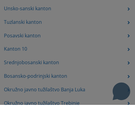
Unsko-sanski kanton
Tuzlanski kanton
Posavski kanton
Kanton 10
Srednjobosanski kanton
Bosansko-podrinjski kanton
Okružno javno tužilaštvo Banja Luka
Okružno javno tužilaštvo Trebinje
Okružno javno tužilaštvo Istočno Sarajevo
Okružno javno tužilaštvo Prijedor