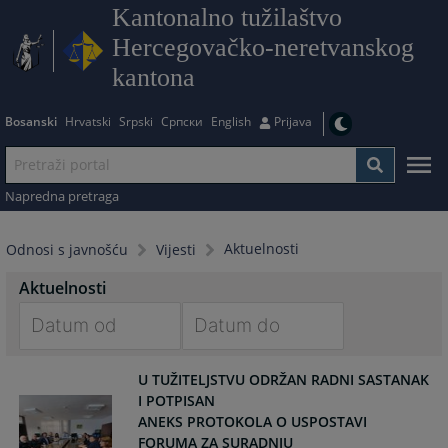
Kantonalno tužilaštvo
Hercegovačko-neretvanskog
kantona
Bosanski
Hrvatski
Srpski
Српски
English
Prijava
Napredna pretraga
Aktuelnosti
Odnosi s javnošću
Vijesti
Aktuelnosti
Navigate
Navigate
U TUŽITELJSTVU ODRŽAN RADNI SASTANAK
forward
forward
I POTPISAN
to
to
ANEKS PROTOKOLA O USPOSTAVI
interact
interact
FORUMA ZA SURADNJU
with
with