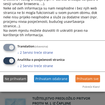
17.04.2026.
sesiji unutar browsera, ...).
Neke od ovih informacija su nam neophodne i bez njih web
stranica ne bi mogla fukcionisati u svom punom obimu, dok
ODRŽAN SASTANAK GLAVNOG TUŽITELJA
neke nisu prijeko neophodne a služe za dodatne stvari (npr.
TUŽITELJSTVA HNŽ/K I
procjenu nivoa posjećenosti, budućeg usavršavanja
VODITELJICE UREDA OESS-a U MOSTARU
stranice...).
JULIJE VITANOVE
Na ovom mjestu možete dozvoliti ili uskratiti pravo na
korištenje tih informacija.
Translation
(obavezna)
01.04.2026.
↓
2
Servisi treće strane
TUŽITELJSTVO PREDLOŽILO PRITVOR
Analitika o posjećenosti stranica
PROTIV P. M. IZ MOSTARA
↓
2
Servisi treće strane
POVODOM DOGAĐAJA U MJESTU BIJELO
Ne prihvatam
Prihvatam odabrane
Prihvatam sve
Pokreće Klaro!
27.03.2026.
TUŽITELJSTVO PREDLOŽILO PRITVOR
PROTIV M. J. IZ ČAPLJINE