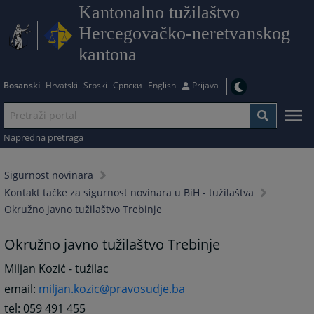
Kantonalno tužilaštvo
Hercegovačko-neretvanskog
kantona
Bosanski
Hrvatski
Srpski
Српски
English
Prijava
Napredna pretraga
Sigurnost novinara
Kontakt tačke za sigurnost novinara u BiH - tužilaštva
Okružno javno tužilaštvo Trebinje
Okružno javno tužilaštvo Trebinje
Miljan Kozić - tužilac
email:
miljan.kozic@pravosudje.ba
tel: 059 491 455