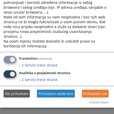
pohranjivati i koristiti određene informacije iz vašeg
browsera i vašeg uređaja (npr. IP adresa uređaja, varijable o
sesiji unutar browsera, ...).
Neke od ovih informacija su nam neophodne i bez njih web
stranica ne bi mogla fukcionisati u svom punom obimu, dok
neke nisu prijeko neophodne a služe za dodatne stvari (npr.
procjenu nivoa posjećenosti, budućeg usavršavanja
stranice...).
Na ovom mjestu možete dozvoliti ili uskratiti pravo na
korištenje tih informacija.
Translation
(obavezna)
↓
2
Servisi treće strane
Analitika o posjećenosti stranica
↓
2
Servisi treće strane
Ne prihvatam
Prihvatam odabrane
Prihvatam sve
Pokreće Klaro!