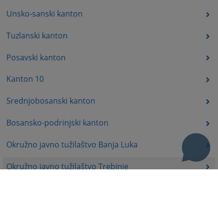
Unsko-sanski kanton
Tuzlanski kanton
Posavski kanton
Kanton 10
Srednjobosanski kanton
Bosansko-podrinjski kanton
Okružno javno tužilaštvo Banja Luka
Okružno javno tužilaštvo Trebinje
Okružno javno tužilaštvo Istočno Sarajevo
Okružno javno tužilaštvo Prijedor