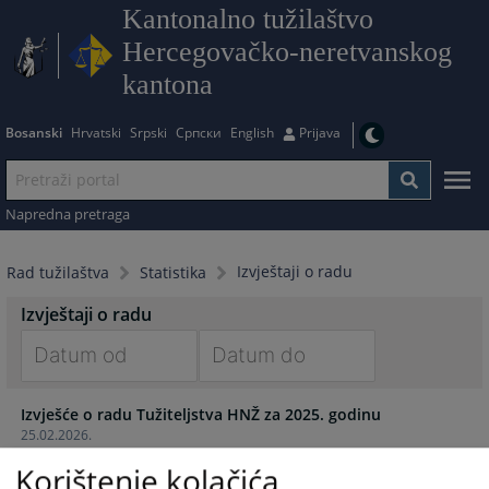
Kantonalno tužilaštvo
Hercegovačko-neretvanskog
kantona
Bosanski
Hrvatski
Srpski
Српски
English
Prijava
Napredna pretraga
Izvještaji o radu
Rad tužilaštva
Statistika
Izvještaji o radu
Navigate
Navigate
Izvješće o radu Tužiteljstva HNŽ za 2025. godinu
forward
forward
25.02.2026.
to
to
interact
interact
Korištenje kolačića
Izvješće o radu Tužiteljstva HNŽ za 2024. godinu
with
with