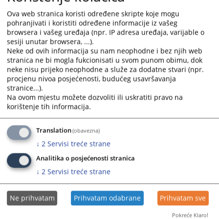
20.02.2025.
the
the
Ova web stranica koristi određene skripte koje mogu
calendar
calendar
pohranjivati i koristiti određene informacije iz vašeg
Izvješće o radu Tužiteljstva HNŽ za 2023. godinu
and
and
browsera i vašeg uređaja (npr. IP adresa uređaja, varijable o
19.02.2024.
sesiji unutar browsera, ...).
select
select
Neke od ovih informacija su nam neophodne i bez njih web
a
a
stranica ne bi mogla fukcionisati u svom punom obimu, dok
Izvješće o radu Tužiteljstva HNŽ za 2022. godinu
date.
date.
neke nisu prijeko neophodne a služe za dodatne stvari (npr.
17.02.2023.
Press
Press
procjenu nivoa posjećenosti, budućeg usavršavanja
the
the
stranice...).
Izvješće o radu Tužiteljstva HNŽ za 2021. godinu
question
question
Na ovom mjestu možete dozvoliti ili uskratiti pravo na
18.02.2022.
mark
mark
korištenje tih informacija.
key
key
Izvješće o radu Tužiteljstva HNŽ za 2020. god
to
to
Translation
(obavezna)
15.02.2021.
get
get
↓
2
Servisi treće strane
the
the
Analitika o posjećenosti stranica
keyboard
keyboard
shortcuts
shortcuts
↓
2
Servisi treće strane
for
for
changing
changing
Ne prihvatam
Prihvatam odabrane
Prihvatam sve
dates.
dates.
Pokreće Klaro!