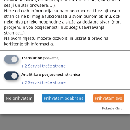
Prikazana vijest je na
:
Bosanski jezik
sesiji unutar browsera, ...).
Neke od ovih informacija su nam neophodne i bez njih web
2907
PREGLEDA
stranica ne bi mogla fukcionisati u svom punom obimu, dok
neke nisu prijeko neophodne a služe za dodatne stvari (npr.
procjenu nivoa posjećenosti, budućeg usavršavanja
stranice...).
Na ovom mjestu možete dozvoliti ili uskratiti pravo na
korištenje tih informacija.
Translation
(obavezna)
↓
2
Servisi treće strane
Analitika o posjećenosti stranica
↓
2
Servisi treće strane
Ne prihvatam
Prihvatam odabrane
Prihvatam sve
Pokreće Klaro!