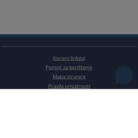
Korisni linkovi
Pomoć za korištenje
Mapa stranice
Pravila privatnosti
Redizajn web stranice je finansirala Evropska unija. Za njen sadržaj isključivo je odgovorno
Visoko sudsko i tužilačko vijeće BiH i ona ne odražava nužno stavove Evropske unije.