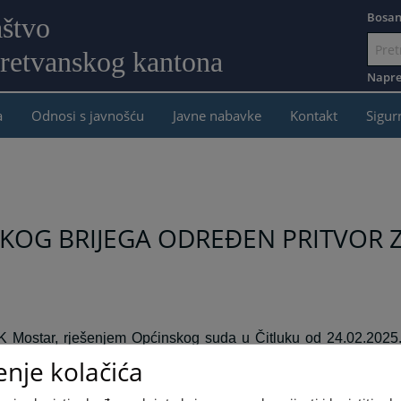
Bosan
aštvo
retvanskog kantona
Idi
na
Napre
sadržaj
a
Odnosi s javnošću
Javne nabavke
Kontakt
Sigur
OKOG BRIJEGA ODREĐEN PRITVOR Z
K Mostar,
rješenjem Općinskog suda u Čitluku od 24.02.2025
ulje 1 (jedan) mjesec, prema osumnjičenom
Mladenu Zeleniki
enje kolačića
g postojanja osnovane sumnje da je počinio kaznen
.