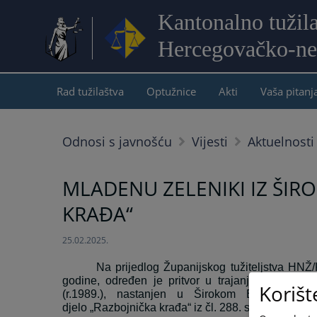
Kantonalno tužil
Hercegovačko-ne
Rad tužilaštva
Optužnice
Akti
Vaša pitanj
Odnosi s javnošću
Vijesti
Aktuelnosti
MLADENU ZELENIKI IZ ŠIR
KRAĐA“
25.02.2025.
Na prijedlog Županijskog tužiteljstva HNŽ/
godine, određen je pritvor u trajanju od najd
Korišt
(r.
1989.
), nastanjen u Širokom Brijegu
,
zbo
djelo „
Razbojnička krađa“ iz čl. 288. st. 1. KZ F BiH