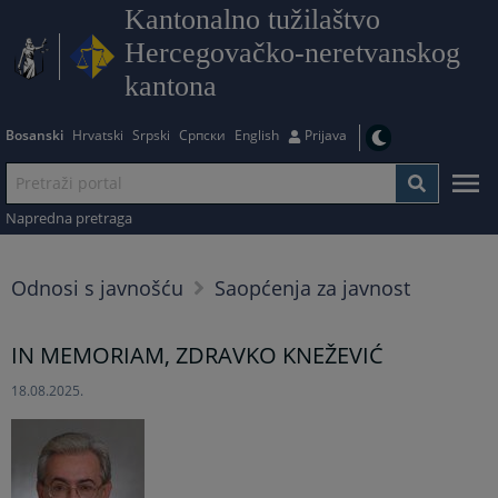
Kantonalno tužilaštvo
Hercegovačko-neretvanskog
kantona
Bosanski
Hrvatski
Srpski
Српски
English
Prijava
Napredna pretraga
Odnosi s javnošću
Saopćenja za javnost
IN MEMORIAM, ZDRAVKO KNEŽEVIĆ
18.08.2025.