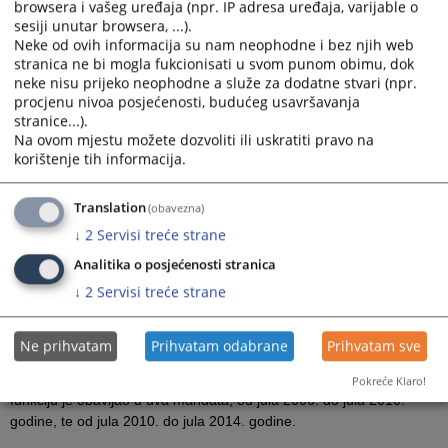
browsera i vašeg uređaja (npr. IP adresa uređaja, varijable o
Nakon polaganja pravosudnog ispita, u januaru 1979. godine,
sesiji unutar browsera, ...).
počinje sa radom u Opštinskom javnom tužilaštvu u Zenici, a 1982.
Neke od ovih informacija su nam neophodne i bez njih web
godine imenovan je za opštinskog javnog tužioca.
stranica ne bi mogla fukcionisati u svom punom obimu, dok
neke nisu prijeko neophodne a služe za dodatne stvari (npr.
U martu 1987. godine imenovan je na dužnost pomoćnika
procjenu nivoa posjećenosti, budućeg usavršavanja
republičkog sekretara za pravosuđe i organizaciju uprave, gdje
stranice...).
ostaje sve do maja 1990. godine kada je izabran za sudiju
Na ovom mjestu možete dozvoliti ili uskratiti pravo na
Vrhovnog suda Bosne i Hercegovine.
korištenje tih informacija.
U periodu od juna 1992. godine do augusta 1994. godine obavlja
dužnost republičkog javnog tužioca.
Translation
(obavezna)
↓
2
Servisi treće strane
Do 2001. godine radio je na poslovima savjetnika za pravne
poslove na Međunarodnom aeorodromu Sarajevo.
Analitika o posjećenosti stranica
U maju 2001. godine imenovan je za zamjenika federalnog tužioca
↓
2
Servisi treće strane
u Federalnom tužilaštvu Federacije Bosne i Hercegovine, te je od
1.4.2003. godine imenovan za glavnog federalnog tužioca
Ne prihvatam
Prihvatam odabrane
Prihvatam sve
Federacije BiH.
Za člana VSTV-a BiH imenovan je u julu 2006. godine i navedenu
Pokreće Klaro!
funkciju je obavljao u dva mandata, od jula 2006. do jula 2010.
godine, te od jula 2010. do jula 2014. godine.